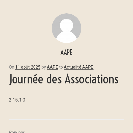
AAPE
Posted
On
11 août 2025
by
AAPE
to
Actualité AAPE
Journée des Associations
on
2.15.1.0
Previous