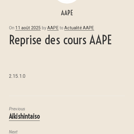
AAPE
Posted
On
11 août 2025
by
AAPE
to
Actualité AAPE
Reprise des cours AAPE
on
2.15.1.0
Previous
Previous
Aikishintaiso
post:
Next